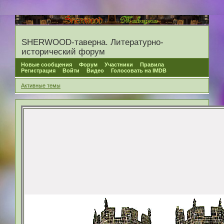
SHERWOOD-таверна. Литературно-
исторический форум
Новые сообщения
Форум
Участники
Правила
Регистрация
Войти
Видео
Голосовать на IMDB
Активные темы