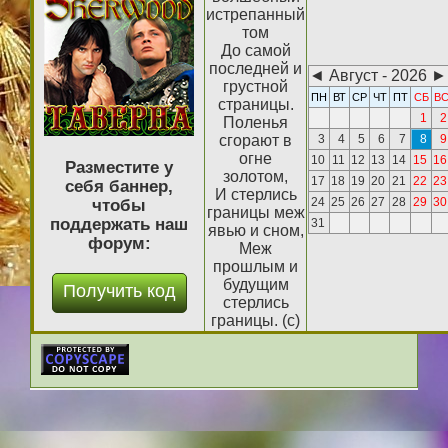
истрепанный
том
До самой
последней и
◄
Август - 2026
►
грустной
ПН
ВТ
СР
ЧТ
ПТ
СБ
В
страницы.
1
2
Поленья
сгорают в
3
4
5
6
7
8
9
огне
10
11
12
13
14
15
16
Разместите у
золотом,
17
18
19
20
21
22
23
себя баннер,
И стерлись
24
25
26
27
28
29
30
чтобы
границы меж
поддержать наш
31
явью и сном,
форум:
Меж
прошлым и
будущим
стерлись
границы. (с)