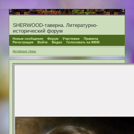
SHERWOOD-таверна. Литературно-
исторический форум
Новые сообщения
Форум
Участники
Правила
Регистрация
Войти
Видео
Голосовать на IMDB
Активные темы