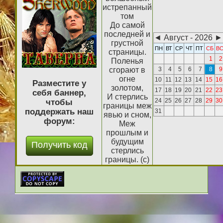
истрепанный
том
До самой
последней и
◄
Август - 2026
►
грустной
ПН
ВТ
СР
ЧТ
ПТ
СБ
В
страницы.
1
2
Поленья
сгорают в
3
4
5
6
7
8
9
огне
10
11
12
13
14
15
16
Разместите у
золотом,
17
18
19
20
21
22
23
себя баннер,
И стерлись
24
25
26
27
28
29
30
чтобы
границы меж
поддержать наш
31
явью и сном,
форум:
Меж
прошлым и
будущим
стерлись
границы. (с)