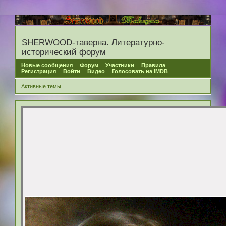
SHERWOOD-таверна. Литературно-
исторический форум
Новые сообщения
Форум
Участники
Правила
Регистрация
Войти
Видео
Голосовать на IMDB
Активные темы