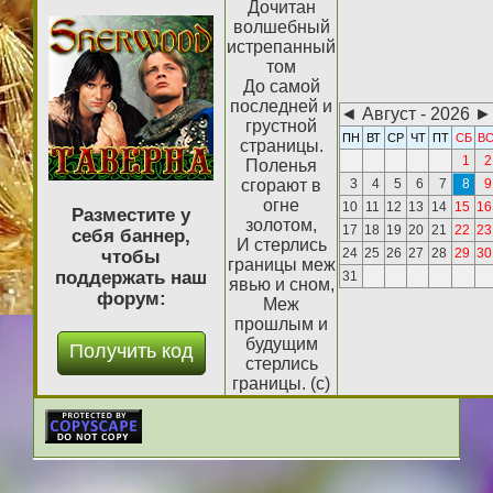
Дочитан
волшебный
истрепанный
том
До самой
последней и
◄
Август - 2026
►
грустной
ПН
ВТ
СР
ЧТ
ПТ
СБ
В
страницы.
1
2
Поленья
сгорают в
3
4
5
6
7
8
9
огне
10
11
12
13
14
15
16
Разместите у
золотом,
17
18
19
20
21
22
23
себя баннер,
И стерлись
24
25
26
27
28
29
30
чтобы
границы меж
поддержать наш
31
явью и сном,
форум:
Меж
прошлым и
будущим
стерлись
границы. (с)