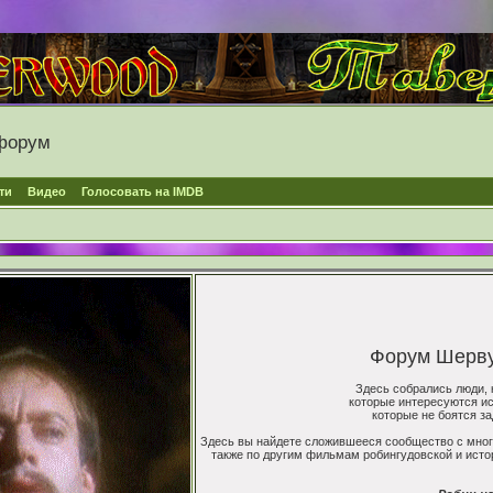
форум
ти
Видео
Голосовать на IMDB
Форум Шервуд
Здесь собрались люди, 
которые интересуются ис
которые не боятся з
Здесь вы найдете сложившееся сообщество с мног
также по другим фильмам робингудовской и истори