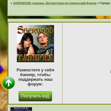
»
SHERWOOD-таверна. Литературно-исторический форум
»
Города
Разместите у себя
баннер, чтобы
поддержать наш
форум: