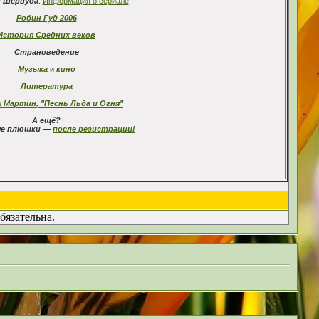
з Шервуда
:
Информация о сериале
Робин Гуд 2006
История Средних веков
Страноведение
Музыка
и
кино
Литература
 Мартин, "Песнь Льда и Огня"
А ещё?
е плюшки —
после регистрации!
бязательна.