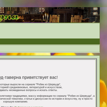
-таверна приветствует вас!
которые выросли на сериале "Робин из Шервуда",
торией средневековья, литературой и искусством,
адавать неожиданные вопросы и искать ответы.
олетними традициями, массу информации по сериалу "Робин из Шервуда", а
ческой тематики, статьи и дискуссии по истории и искусству, ну и просто
хорошую компанию.