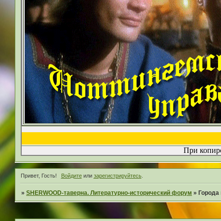
При копиро
Привет, Гость!
Войдите
или
зарегистрируйтесь
.
»
SHERWOOD-таверна. Литературно-исторический форум
»
Города