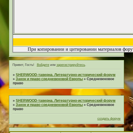
При копировании и цитировании материалов форум
Привет, Гость!
Войдите
или
зарегистрируйтесь
.
»
SHERWOOD-таверна. Литературно-исторический форум
»
Закон и право средневековой Европы
»
Средневековое
право
»
SHERWOOD-таверна. Литературно-исторический форум
»
Закон и право средневековой Европы
»
Средневековое
право
создать форум