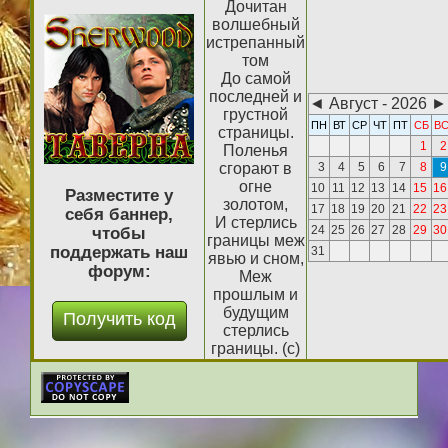
Дочитан
волшебный
истрепанный
том
До самой
последней и
◄
Август - 2026
►
грустной
ПН
ВТ
СР
ЧТ
ПТ
СБ
В
страницы.
1
2
Поленья
сгорают в
3
4
5
6
7
8
9
огне
10
11
12
13
14
15
16
Разместите у
золотом,
17
18
19
20
21
22
23
себя баннер,
И стерлись
24
25
26
27
28
29
30
чтобы
границы меж
поддержать наш
31
явью и сном,
форум:
Меж
прошлым и
будущим
стерлись
границы. (с)