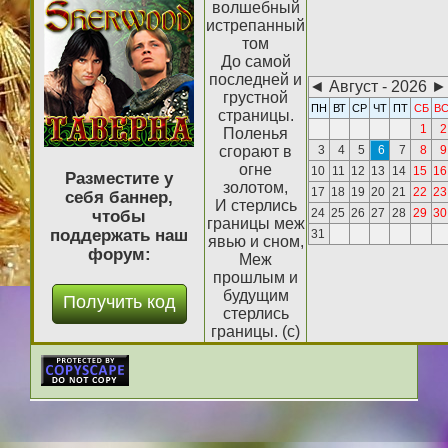
волшебный
истрепанный
том
До самой
последней и
◄
Август - 2026
►
грустной
ПН
ВТ
СР
ЧТ
ПТ
СБ
В
страницы.
1
2
Поленья
сгорают в
3
4
5
6
7
8
9
огне
10
11
12
13
14
15
16
Разместите у
золотом,
17
18
19
20
21
22
23
себя баннер,
И стерлись
24
25
26
27
28
29
30
чтобы
границы меж
поддержать наш
31
явью и сном,
форум:
Меж
прошлым и
будущим
стерлись
границы. (с)