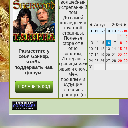
волшебный
истрепанный
том
До самой
последней и
◄
Август - 2026
►
грустной
ПН
ВТ
СР
ЧТ
ПТ
СБ
В
страницы.
1
2
Поленья
сгорают в
3
4
5
6
7
8
9
огне
10
11
12
13
14
15
16
Разместите у
золотом,
17
18
19
20
21
22
23
себя баннер,
И стерлись
24
25
26
27
28
29
30
чтобы
границы меж
поддержать наш
31
явью и сном,
форум:
Меж
прошлым и
будущим
стерлись
границы. (с)