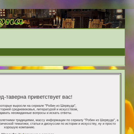
-таверна приветствует вас!
которые выросли на сериале "Робин из Шервуда",
торией средневековья, литературой и искусством,
адавать неожиданные вопросы и искать ответы.
олетними традициями, массу информации по сериалу "Робин из Шервуда", а
ческой тематики, статьи и дискуссии по истории и искусству, ну и просто
хорошую компанию.