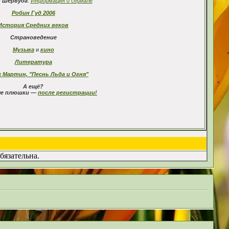
з Шервуда
:
Информация о сериале
Робин Гуд 2006
История Средних веков
Страноведение
Музыка
и
кино
Литература
 Мартин, "Песнь Льда и Огня"
А ещё?
е плюшки —
после регистрации!
бязательна.