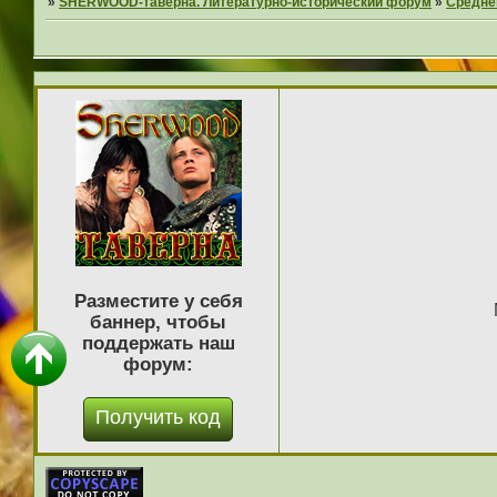
»
SHERWOOD-таверна. Литературно-исторический форум
»
Средне
Разместите у себя
баннер, чтобы
поддержать наш
форум: