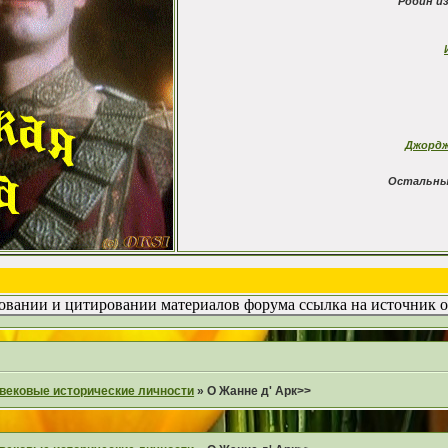
Робин и
Джордж
Остальны
вании и цитировании материалов форума ссылка на источник о
вековые исторические личности
»
О Жанне д' Арк>>