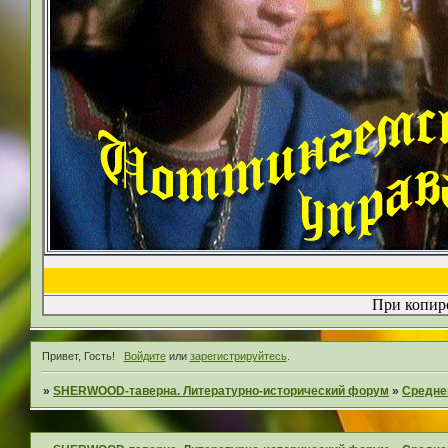
При копиро
Привет, Гость!
Войдите
или
зарегистрируйтесь
.
»
SHERWOOD-таверна. Литературно-исторический форум
»
Средне