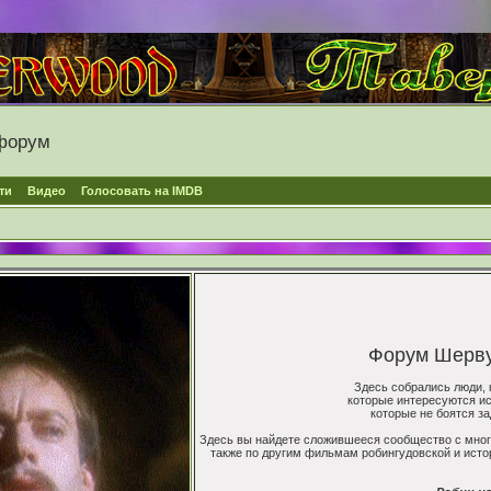
форум
ти
Видео
Голосовать на IMDB
Форум Шервуд
Здесь собрались люди, 
которые интересуются ис
которые не боятся з
Здесь вы найдете сложившееся сообщество с мног
также по другим фильмам робингудовской и истори