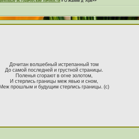
вековые исторические личности
»
О Жанне д' Арк>>
Дочитан волшебный истрепанный том
До самой последней и грустной страницы.
Поленья сгорают в огне золотом,
И стерлись границы меж явью и сном,
Меж прошлым и будущим стерлись границы. (с)