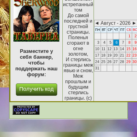
истрепанный
том
До самой
последней и
◄
Август - 2026
►
грустной
ПН
ВТ
СР
ЧТ
ПТ
СБ
В
страницы.
1
2
Поленья
сгорают в
3
4
5
6
7
8
9
огне
10
11
12
13
14
15
16
Разместите у
золотом,
17
18
19
20
21
22
23
себя баннер,
И стерлись
24
25
26
27
28
29
30
чтобы
границы меж
поддержать наш
31
явью и сном,
форум:
Меж
прошлым и
будущим
стерлись
границы. (с)