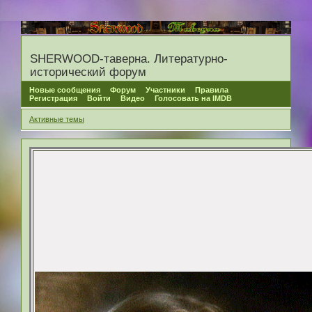
SHERWOOD-таверна. Литературно-
исторический форум
Новые сообщения
Форум
Участники
Правила
Регистрация
Войти
Видео
Голосовать на IMDB
Активные темы