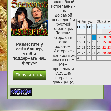
волшебный
истрепанный
том
До самой
последней и
◄
Август - 2026
►
грустной
ПН
ВТ
СР
ЧТ
ПТ
СБ
В
страницы.
1
2
Поленья
сгорают в
3
4
5
6
7
8
9
огне
10
11
12
13
14
15
16
Разместите у
золотом,
17
18
19
20
21
22
23
себя баннер,
И стерлись
24
25
26
27
28
29
30
чтобы
границы меж
поддержать наш
31
явью и сном,
форум:
Меж
прошлым и
будущим
стерлись
границы. (с)